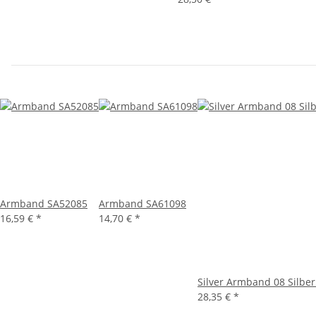
Armband SA52085
Armband SA61098
16,59 €
*
14,70 €
*
Silver Armband 08 Silber
28,35 €
*