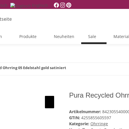
tsch
Englisch
n
Produkte
Neuheiten
Sale
Materia
 Ohrring 05 Edelstahl gold satiniert
Pura Recycled Ohrri
Artikelnummer:
84230554000
GTIN:
4255855605597
Kategorie:
Ohrringe