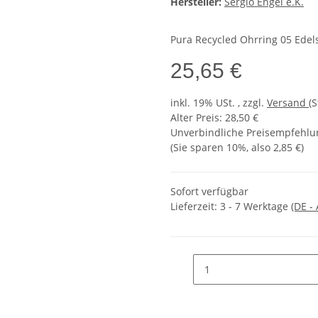
Hersteller:
Sergio Engel e.K.
Pura Recycled Ohrring 05 Edels
25,65 €
inkl. 19% USt. , zzgl.
Versand
(
Alter Preis: 28,50 €
Unverbindliche Preisempfehlun
(Sie sparen
10%
, also
2,85 €
)
Sofort verfügbar
Lieferzeit:
3 - 7 Werktage
(DE -