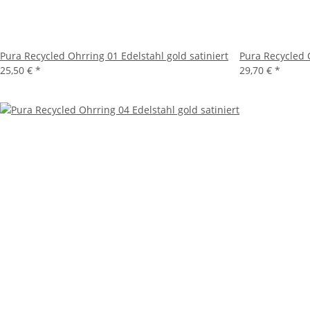
Pura Recycled Ohrring 01 Edelstahl gold satiniert
Pura Recycled O
25,50 €
*
29,70 €
*