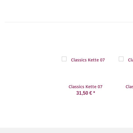
Classics Kette 07
Cla
31,50 €
*