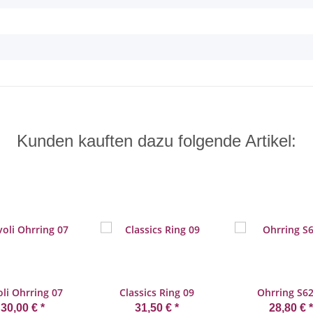
Kunden kauften dazu folgende Artikel:
oli Ohrring 07
Classics Ring 09
Ohrring S6
30,00 €
*
31,50 €
*
28,80 €
*