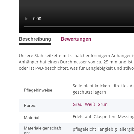
Beschreibung
Bewertungen
Unsere Stahlseilkette mit schälchenförmigem Anhänger is
Anhänger hat einen Durchmesser von ca. 25 mm und ist au
oder ist PVD-beschichtet, was für Langlebigkeit und stilv
Seile nicht knicken
direktes 
Produkteigenschaft
Wert
Pflegehinweise:
geschützt lagern
Grau
Weiß
Grün
Farbe:
Edelstahl
Glasperlen
Messin
Material:
Materialeigenschaft
pflegeleicht
langlebig
allergi
en: