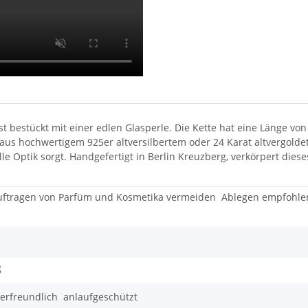
t bestückt mit einer edlen Glasperle. Die Kette hat eine Länge vo
s hochwertigem 925er altversilbertem oder 24 Karat altvergoldete
olle Optik sorgt. Handgefertigt in Berlin Kreuzberg, verkörpert dies
Auftragen von Parfüm und Kosmetika vermeiden
Ablegen empfohlen
g
kerfreundlich
anlaufgeschützt