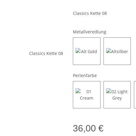
Classics Kette 08
Metallveredlung
Alt Gold
Altsilber
Perlenfarbe
01 Cream
02 Light 
36,00 €