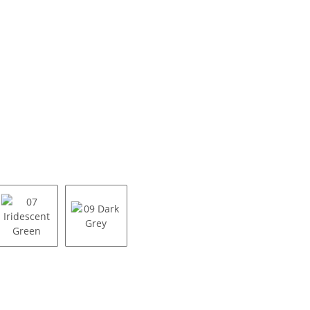
Grey
07 Iridescent Green
09 Dark Grey