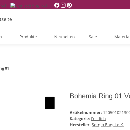
tsch
Englisch
n
Produkte
Neuheiten
Sale
Materia
ng 01
Bohemia Ring 01 Ve
Artikelnummer:
12050102130
Kategorie:
Festlich
Hersteller:
Sergio Engel e.K.