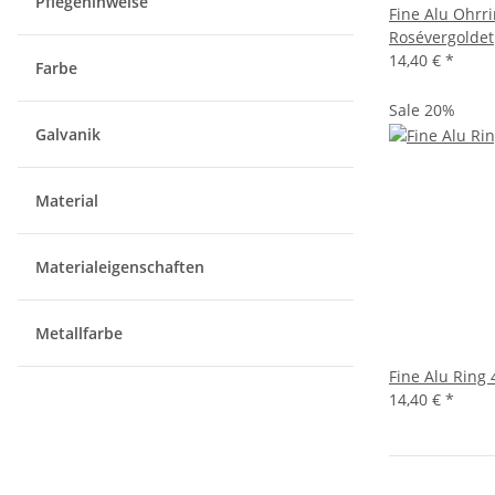
Pflegehinweise
Fine Alu Ohrr
Rosévergoldet
14,40 €
*
Farbe
Sale 20%
Galvanik
Material
Materialeigenschaften
Metallfarbe
Fine Alu Ring 
14,40 €
*