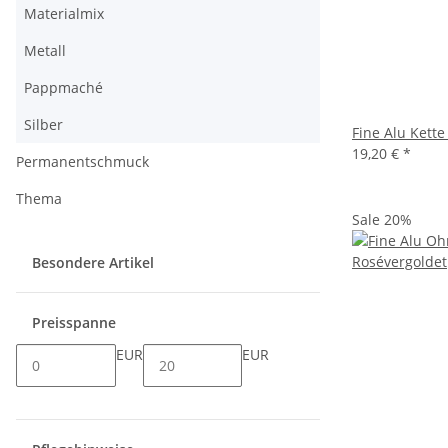
Materialmix
Metall
Pappmaché
Silber
Fine Alu Kette
19,20 €
*
Permanentschmuck
Thema
Sale 20%
Besondere Artikel
Preisspanne
EUR
EUR