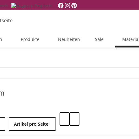
tsch
Englisch
n
Produkte
Neuheiten
Sale
Materia
um
Artikel pro Seite