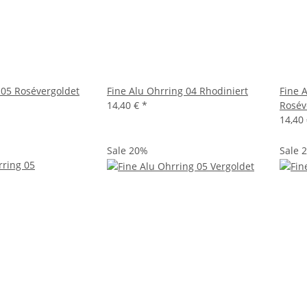
 05 Rosévergoldet
Fine Alu Ohrring 04 Rhodiniert
Fine 
14,40 €
*
Rosév
14,40
Sale 20%
Sale 