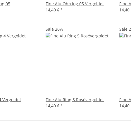
ing 05
Fine Alu Ohrring 05 Vergoldet
Fine 
14,40 €
*
14,40
Sale 20%
Sale 
4 Vergoldet
Fine Alu Ring 5 Rosévergoldet
Fine 
14,40 €
*
14,40