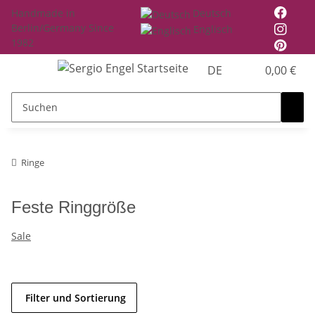
Handmade in
Deutsch
Berlin/Germany Since
Englisch
1982
DE
0,00 €
Ringe
Feste Ringgröße
Sale
Filter und Sortierung