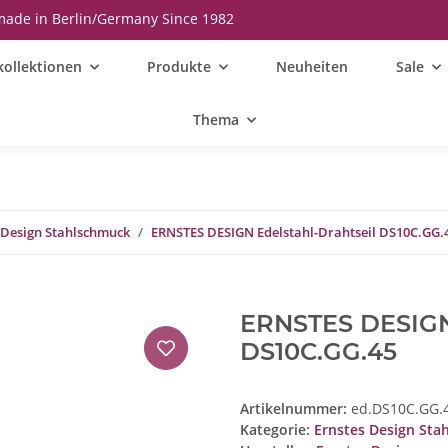
ade in Berlin/Germany Since 1982
kollektionen
Produkte
Neuheiten
Sale
Thema
 Design Stahlschmuck
ERNSTES DESIGN Edelstahl-Drahtseil DS10C.GG.
ERNSTES DESIGN 
DS10C.GG.45
Artikelnummer:
ed.DS10C.GG.
Kategorie:
Ernstes Design Sta