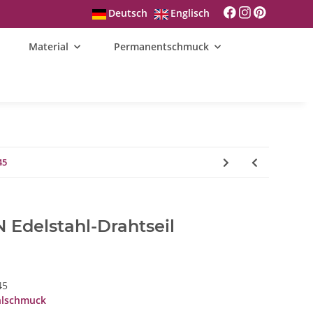
Deutsch
Englisch
Material
Permanentschmuck
45
Edelstahl-Drahtseil
45
hlschmuck