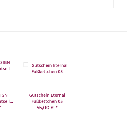
SIGN
Gutschein Eternal
tseil
Fußkettchen 05
*
55,00 €
*