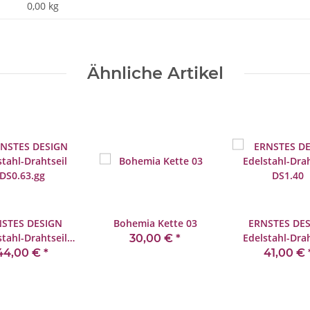
0,00 kg
Ähnliche Artikel
STES DESIGN
Bohemia Kette 03
ERNSTES DE
stahl-Drahtseil
Edelstahl-Drah
30,00 €
*
DS0.63.gg
DS1.40
44,00 €
*
41,00 €