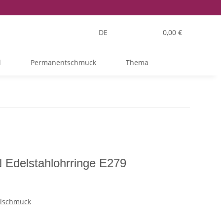
DE
0,00 €
l
Permanentschmuck
Thema
delstahlohrringe E279
hlschmuck