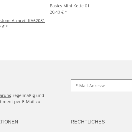
Basics Mini Kette 01
20,40 €
*
tone Armreif KA62081
2 €
*
lärung
regelmäßig und
timent per E-Mail zu.
TIONEN
RECHTLICHES