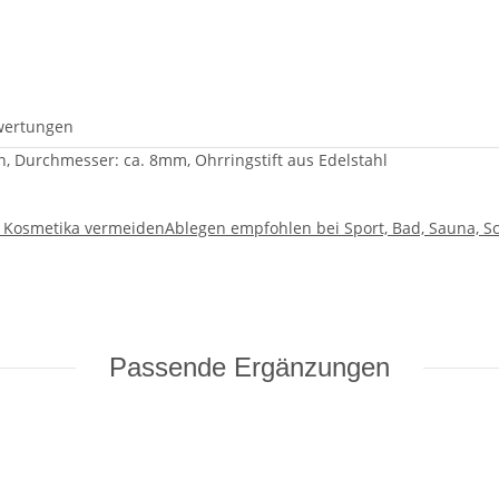
wertungen
, Durchmesser: ca. 8mm, Ohrringstift aus Edelstahl
d Kosmetika vermeiden
Ablegen empfohlen bei Sport, Bad, Sauna, S
Passende Ergänzungen