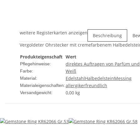
weitere Registerkarten anzeigen
Beschreibung
Be
Vergoldeter Ohrstecker mit cremefarbenem Halbedelstein
Produkteigenschaft
Wert
direktes Auftragen von Parfüm un
Pflegehinweise:
Weiß
Farbe:
Edelstahl
Halbedelstein
Messing
Material:
allergikerfreundlich
Materialeigenschaften:
0,00 kg
Versandgewicht: