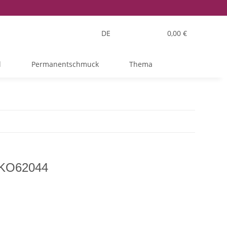
DE
0,00 €
l
Permanentschmuck
Thema
 KO62044