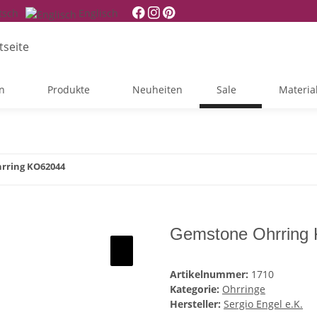
tsch
Englisch
n
Produkte
Neuheiten
Sale
Materia
rring KO62044
Gemstone Ohrring
Artikelnummer:
1710
Kategorie:
Ohrringe
Hersteller:
Sergio Engel e.K.