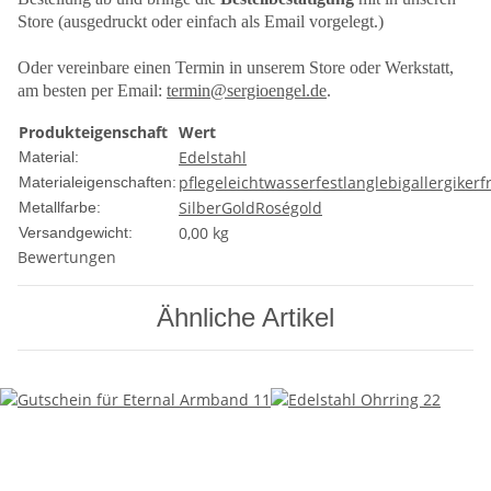
Store (ausgedruckt oder einfach als Email vorgelegt.)
Oder vereinbare einen Termin in unserem Store oder Werkstatt,
am besten per Email:
termin@sergioengel.de
.
Produkteigenschaft
Wert
Edelstahl
Material:
pflegeleicht
wasserfest
langlebig
allergiker
Materialeigenschaften:
Silber
Gold
Roségold
Metallfarbe:
0,00 kg
Versandgewicht:
Bewertungen
Ähnliche Artikel