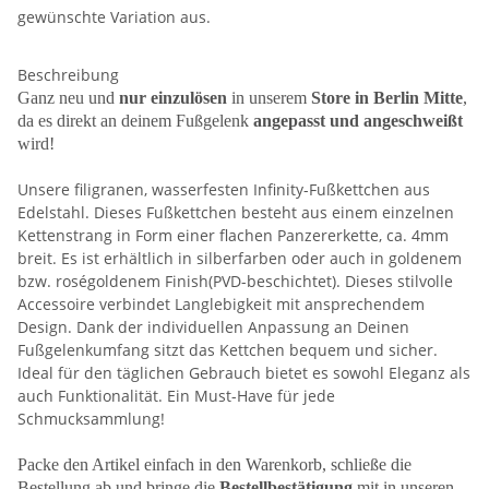
gewünschte Variation aus.
Beschreibung
Ganz neu und
nur einzulösen
in unserem
Store in Berlin Mitte
,
da es direkt an deinem Fußgelenk
angepasst und angeschweißt
wird!
Unsere filigranen, wasserfesten Infinity-Fußkettchen aus
Edelstahl. Dieses Fußkettchen besteht aus einem einzelnen
Kettenstrang in Form einer flachen Panzererkette, ca. 4mm
breit. Es ist erhältlich in silberfarben oder auch in goldenem
bzw. roségoldenem Finish(PVD-beschichtet). Dieses stilvolle
Accessoire verbindet Langlebigkeit mit ansprechendem
Design. Dank der individuellen Anpassung an Deinen
Fußgelenkumfang sitzt das Kettchen bequem und sicher.
Ideal für den täglichen Gebrauch bietet es sowohl Eleganz als
auch Funktionalität. Ein Must-Have für jede
Schmucksammlung!
Packe den Artikel einfach in den Warenkorb, schließe die
Bestellung ab und bringe die
Bestellbestätigung
mit in unseren