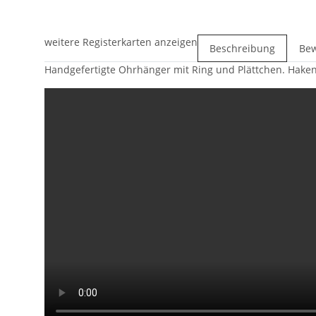
weitere Registerkarten anzeigen
Beschreibung
Be
Handgefertigte Ohrhänger mit Ring und Plättchen. Hakenv