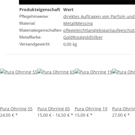
Produkteigenschaft
Wert
direktes Auftragen von Parfüm un
Pflegehinweise:
Metall
Messing
Material:
pflegeleicht
langlebig
anlaufgeschüt
Materialeigenschaften:
Gold
Roségold
Silber
Metallfarbe:
0,00 kg
Versandgewicht:
Pura Ohrring 55
Pura Ohrring 65
Pura Ohrring 19
Pura Ohrri
24,00 €
*
15,00 € -
16,50 €
*
15,00 €
*
27,00 €
*