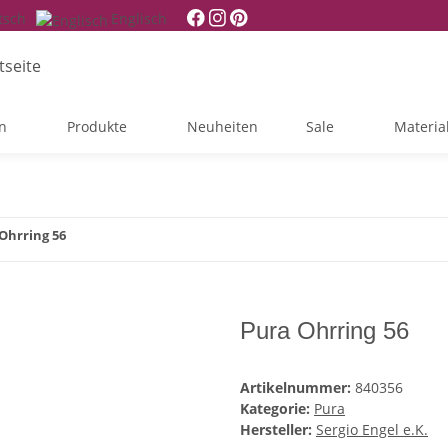
tsch
Englisch
n
Produkte
Neuheiten
Sale
Materia
Ohrring 56
Pura Ohrring 56
Artikelnummer:
840356
Kategorie:
Pura
Hersteller:
Sergio Engel e.K.