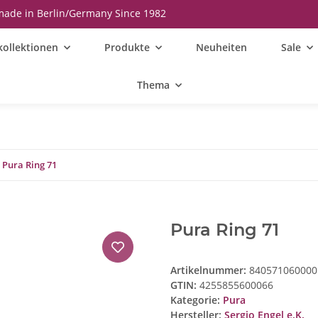
ade in Berlin/Germany Since 1982
kollektionen
Produkte
Neuheiten
Sale
Thema
Pura Ring 71
Pura Ring 71
Artikelnummer:
840571060000
GTIN:
4255855600066
Kategorie:
Pura
Hersteller:
Sergio Engel e.K.