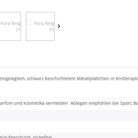
eingelegtem, schwarz beschichtetem Metallplättchen in Knitteropt
 Parfüm und Kosmetika vermeiden
Ablegen empfohlen bei Sport, Ba
nlaufgeschützt
nickelfrei