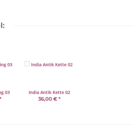
*
l:
ng 03
India Antik Kette 02
*
36,00 €
*