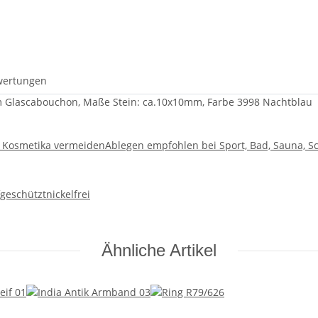
wertungen
em Glascabouchon, Maße Stein: ca.10x10mm, Farbe 3998 Nachtblau
d Kosmetika vermeiden
Ablegen empfohlen bei Sport, Bad, Sauna, S
fgeschützt
nickelfrei
Ähnliche Artikel