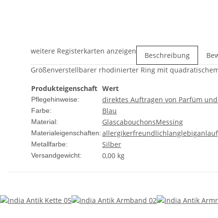
weitere Registerkarten anzeigen
Beschreibung
Be
Größenverstellbarer rhodinierter Ring mit quadratisch
Produkteigenschaft
Wert
direktes Auftragen von Parfüm un
Pflegehinweise:
Blau
Farbe:
Glascabouchons
Messing
Material:
allergikerfreundlich
langlebig
anlau
Materialeigenschaften:
Silber
Metallfarbe:
0,00 kg
Versandgewicht: