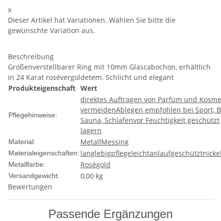
x
Dieser Artikel hat Variationen. Wählen Sie bitte die
gewünschte Variation aus.
Beschreibung
Größenverstellbarer Ring mit 10mm Glascabochon, erhältlich
in 24 Karat rosévergoldetem. Schlicht und elegant
Produkteigenschaft
Wert
direktes Auftragen von Parfüm und Kosme
vermeiden
Ablegen empfohlen bei Sport, B
Pflegehinweise:
Sauna, Schlafen
vor Feuchtigkeit geschützt
lagern
Metall
Messing
Material:
langlebig
pflegeleicht
anlaufgeschützt
nicke
Materialeigenschaften:
Roségold
Metallfarbe:
0,00 kg
Versandgewicht:
Bewertungen
Passende Ergänzungen