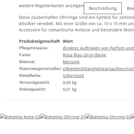
weitere Registerkarten anzeigen
Beschreibung
Be
Diese zauberhaften Ohrringe sind ein Symbol für zeitlos
Altsilber veredelt. Mit einer Größe von ca. 10 x 15 mm u
Accessoire für romantische Anlässe und besondere Mom
Produkteigenschaft
Wert
direktes Auftragen von Parfüm un
Pflegehinweise:
Rosa
Blau
Grün
Beige
Farbe:
Messing
Material:
pflegeleicht
langlebig
anlaufgeschüt
Materialeigenschaften:
Silber
Gold
Metallfarbe:
0,00 kg
Versandgewicht:
0,01
kg
Artikelgewicht: