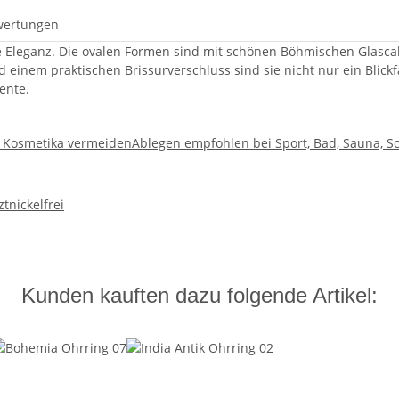
wertungen
e Eleganz. Die ovalen Formen sind mit schönen Böhmischen Glascab
nd einem praktischen Brissurverschluss sind sie nicht nur ein Bli
ente.
d Kosmetika vermeiden
Ablegen empfohlen bei Sport, Bad, Sauna, S
zt
nickelfrei
Kunden kauften dazu folgende Artikel: