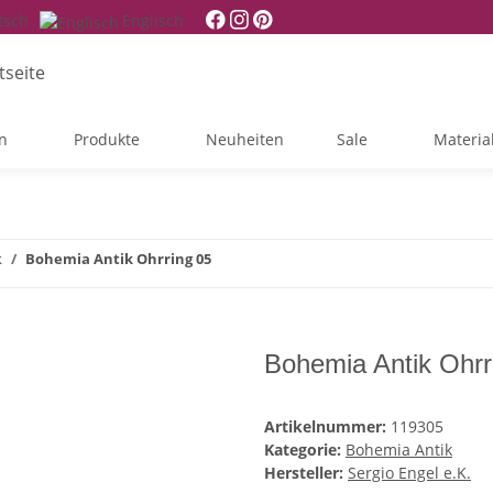
tsch
Englisch
n
Produkte
Neuheiten
Sale
Materia
k
Bohemia Antik Ohrring 05
Bohemia Antik Ohrr
Artikelnummer:
119305
Kategorie:
Bohemia Antik
Hersteller:
Sergio Engel e.K.