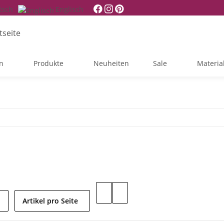
tsch
Englisch
n
Produkte
Neuheiten
Sale
Materia
Artikel pro Seite