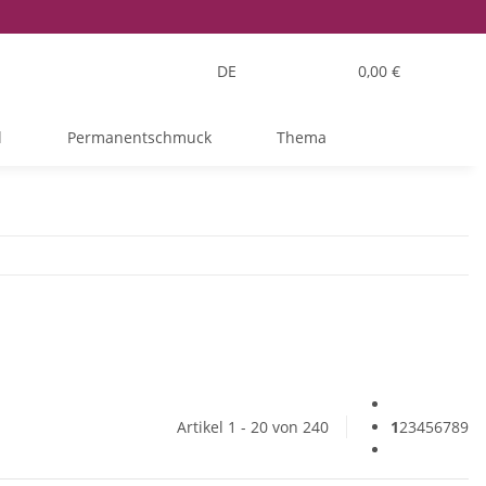
DE
0,00 €
l
Permanentschmuck
Thema
Artikel 1 - 20 von 240
1
2
3
4
5
6
7
8
9