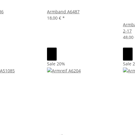
86
Armband A6487
18,00 €
*
Armba
2-17
48,00
Sale 20%
Sale 