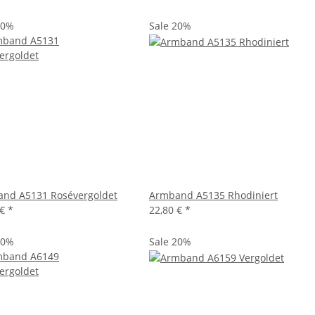
20%
Sale 20%
nd A5131 Rosévergoldet
Armband A5135 Rhodiniert
 €
*
22,80 €
*
20%
Sale 20%