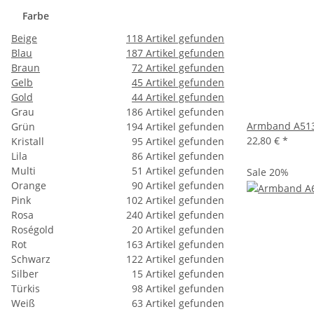
Farbe
Beige
118
Artikel gefunden
Blau
187
Artikel gefunden
Braun
72
Artikel gefunden
Gelb
45
Artikel gefunden
Gold
44
Artikel gefunden
Grau
186
Artikel gefunden
Armband A513
Grün
194
Artikel gefunden
22,80 €
*
Kristall
95
Artikel gefunden
Lila
86
Artikel gefunden
Multi
51
Artikel gefunden
Sale 20%
Orange
90
Artikel gefunden
Pink
102
Artikel gefunden
Rosa
240
Artikel gefunden
Roségold
20
Artikel gefunden
Rot
163
Artikel gefunden
Schwarz
122
Artikel gefunden
Silber
15
Artikel gefunden
Türkis
98
Artikel gefunden
Weiß
63
Artikel gefunden