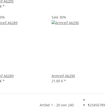
if A6205
 €
*
30%
Sale 30%
if A6289
Armreif A6290
 €
*
21,00 €
*
Artikel 1 - 20 von 240
1
2
3
4
5
6
7
8
9