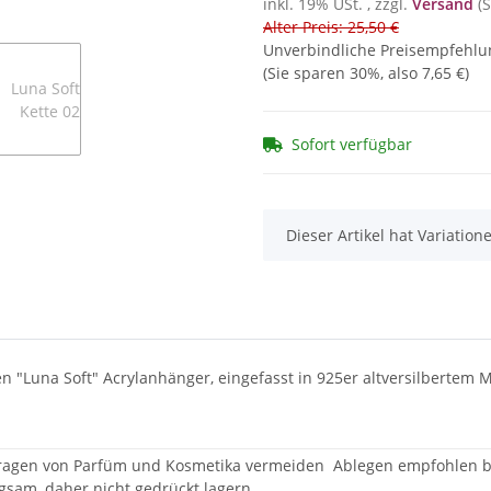
inkl. 19% USt. , zzgl.
Versand
(
Alter Preis: 25,50 €
Unverbindliche Preisempfehlun
(Sie sparen
30%
, also
7,65 €
)
Sofort verfügbar
x
Dieser Artikel hat Variatio
n "Luna Soft" Acrylanhänger, eingefasst in 925er altversilbertem 
tragen von Parfüm und Kosmetika vermeiden
Ablegen empfohlen be
egsam, daher nicht gedrückt lagern