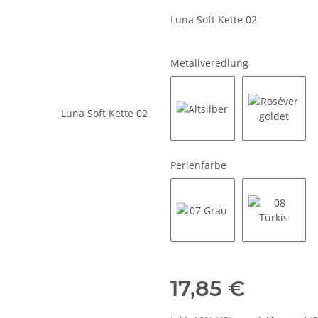
Luna Soft Kette 02
Metallveredlung
Altsilber
Roséverg
Perlenfarbe
07 Grau
08 Türkis
17,85 €