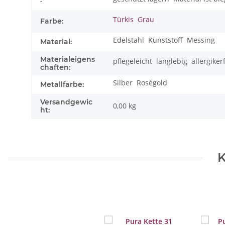
Türkis
Grau
Farbe:
Edelstahl
Kunststoff
Messing
Material:
Materialeigens
pflegeleicht
langlebig
allergiker
chaften:
Silber
Roségold
Metallfarbe:
Versandgewic
0,00 kg
ht:
K