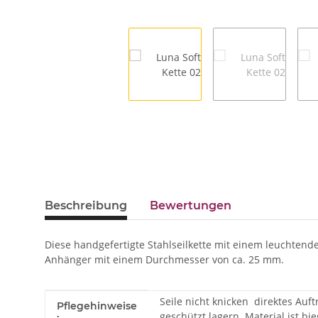
Beschreibung
Bewertungen
Diese handgefertigte Stahlseilkette mit einem leuchtende
Anhänger mit einem Durchmesser von ca. 25 mm.
Seile nicht knicken
direktes Auf
Produkteigenschaft
Wert
Pflegehinweise
geschützt lagern
Material ist bi
: