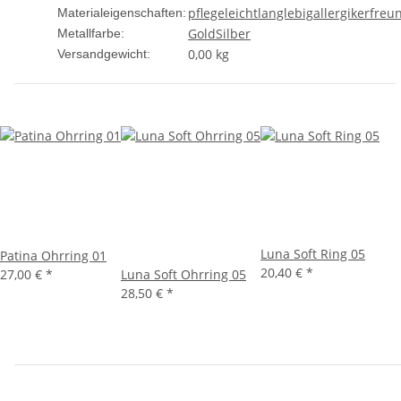
pflegeleicht
langlebig
allergikerfreu
Materialeigenschaften:
Gold
Silber
Metallfarbe:
0,00 kg
Versandgewicht:
Luna Soft Ring 05
Patina Ohrring 01
20,40 €
*
27,00 €
*
Luna Soft Ohrring 05
28,50 €
*