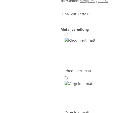
Hersteller:
Sergio Engel e.K.
Luna Soft Kette 05
Metallveredlung
Rhodiniert matt
Vergoldet matt