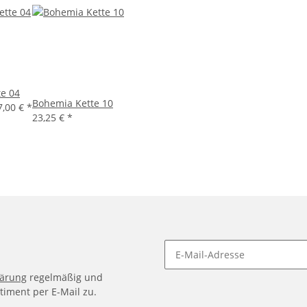
te 04
Bohemia Kette 10
7,00 €
*
23,25 €
*
lärung
regelmäßig und
timent per E-Mail zu.