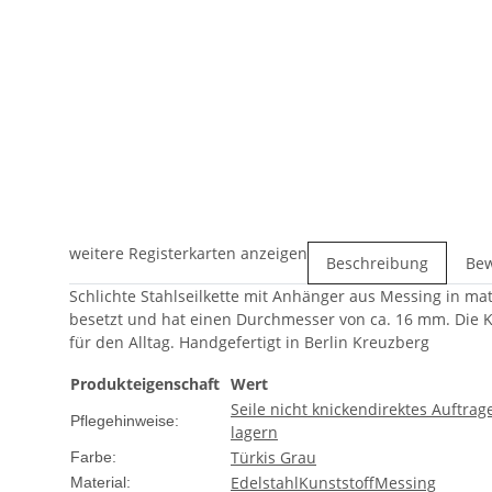
weitere Registerkarten anzeigen
Beschreibung
Be
Schlichte Stahlseilkette mit Anhänger aus Messing in mat
besetzt und hat einen Durchmesser von ca. 16 mm. Die K
für den Alltag. Handgefertigt in Berlin Kreuzberg
Produkteigenschaft
Wert
Seile nicht knicken
direktes Auftra
Pflegehinweise:
lagern
Türkis
Grau
Farbe:
Edelstahl
Kunststoff
Messing
Material: