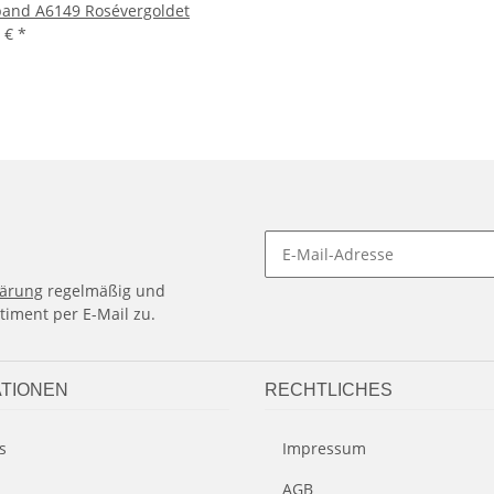
and A6149 Rosévergoldet
0 €
*
lärung
regelmäßig und
timent per E-Mail zu.
TIONEN
RECHTLICHES
s
Impressum
AGB