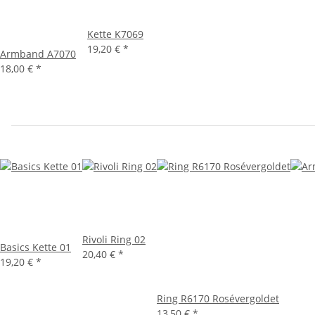
Kette K7069
19,20 €
*
Armband A7070
18,00 €
*
Rivoli Ring 02
Basics Kette 01
20,40 €
*
19,20 €
*
Ring R6170 Rosévergoldet
13,50 €
*