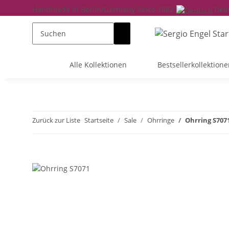
Handmade in Berlin/Germany Since 1982
Deu
Alle Kollektionen
Bestsellerkollektione
Zurück zur Liste
Startseite
Sale
Ohrringe
Ohrring S707