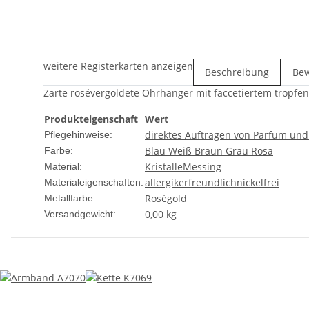
weitere Registerkarten anzeigen
Beschreibung
Be
Zarte rosévergoldete Ohrhänger mit faccetiertem tropfe
Produkteigenschaft
Wert
direktes Auftragen von Parfüm un
Pflegehinweise:
Blau
Weiß
Braun
Grau
Rosa
Farbe:
Kristalle
Messing
Material:
allergikerfreundlich
nickelfrei
Materialeigenschaften:
Roségold
Metallfarbe:
0,00 kg
Versandgewicht: